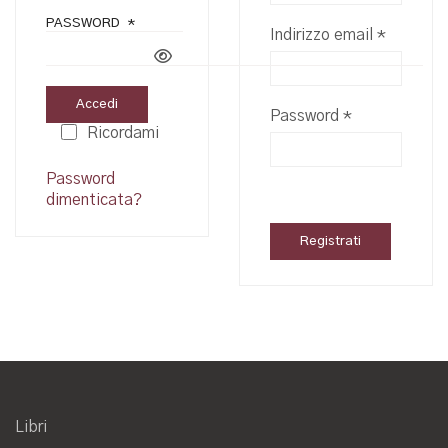
PASSWORD
*
RICHIESTO
Richiest
Indirizzo email
*
Accedi
Richiesto
Password
*
Ricordami
Password
dimenticata?
Registrati
Libri