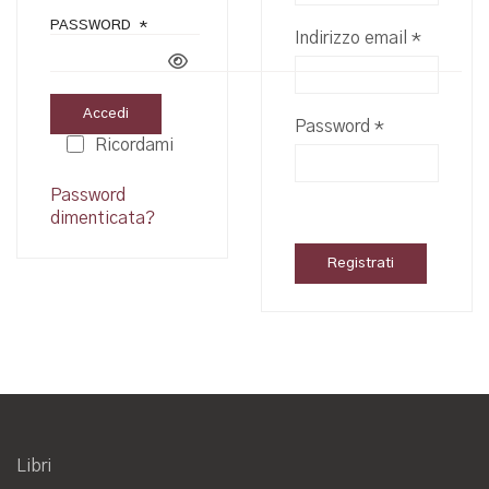
PASSWORD
*
RICHIESTO
Richiest
Indirizzo email
*
Accedi
Richiesto
Password
*
Ricordami
Password
dimenticata?
Registrati
Libri