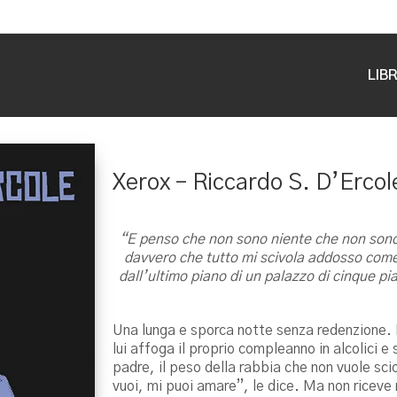
LIBR
Xerox – Riccardo S. D’Ercol
“E penso che non sono niente che non sono
davvero che tutto mi scivola addosso com
dall’ultimo piano di un palazzo di cinque pi
Una lunga e sporca notte senza redenzione. Ne
lui affoga il proprio compleanno in alcolici e 
padre, il peso della rabbia che non vuole sciogl
vuoi, mi puoi amare”, le dice. Ma non riceve 