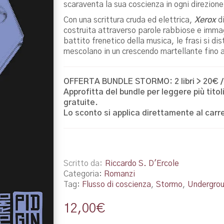
scaraventa la sua coscienza in ogni direzione,
Con una scrittura cruda ed elettrica,
Xerox
d
costruita attraverso parole rabbiose e immagin
battito frenetico della musica, le frasi si dist
mescolano in un crescendo martellante fino a
OFFERTA BUNDLE STORMO: 2 libri > 20€ / 3 l
Approfitta del bundle per leggere più tito
gratuite.
Lo sconto si applica direttamente al carre
Scritto da
Riccardo S. D'Ercole
Categoria:
Romanzi
Tag:
Flusso di coscienza
,
Stormo
,
Undergro
12,00
€