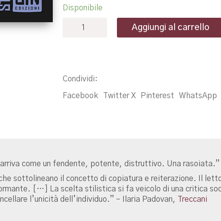
Disponibile
Xerox
Aggiungi al carrello
-
Riccardo
S.
D'Ercole
quantità
Condividi:
Facebook
Twitter X
Pinterest
WhatsApp
e arriva come un fendente, potente, distruttivo. Una rasoiata.
he sottolineano il concetto di copiatura e reiterazione. Il letto
ormante. […] La scelta stilistica si fa veicolo di una critica s
cellare l’unicità dell’individuo.” – Ilaria Padovan,
Treccani