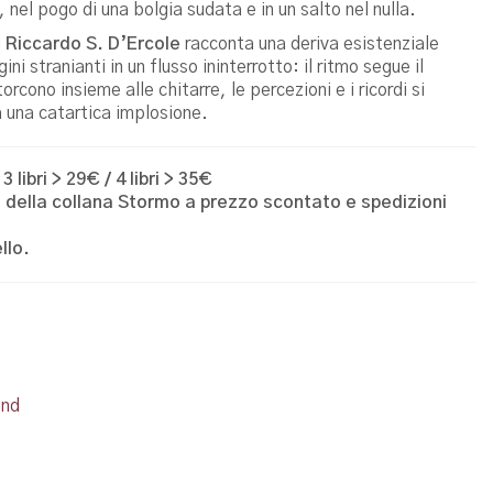
 nel pogo di una bolgia sudata e in un salto nel nulla.
i
Riccardo S. D’Ercole
racconta una deriva esistenziale
i stranianti in un flusso ininterrotto: il ritmo segue il
orcono insieme alle chitarre, le percezioni e i ricordi si
 una catartica implosione.
ibri > 29€ / 4 libri > 35€
li della collana Stormo a prezzo scontato e spedizioni
llo.
und