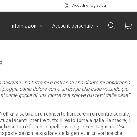
Accedi o registrati
I
Informazioni
Account personale
e
 nessuno che tutto mi è estraneo che niente mi appartiene
e pioggia come dolore come un corpo che cade volando giù
ani come gocce di una morte che spiove dai tetti delle case”
ll’aria satura di un concerto hardcore in un centro sociale,
stupefacenti, mentre tutto il resto torna a galla: la madre, il
iersi. Lei è lì, con i capelli rosa e gli occhi taglienti. “Se
risposte se non le spallate della gente, in un vortice che