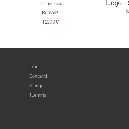
luogo –
JEFF JACKSON
S
Romanzi
12,00
€
Libri
Contatti
Slengo
fLemma