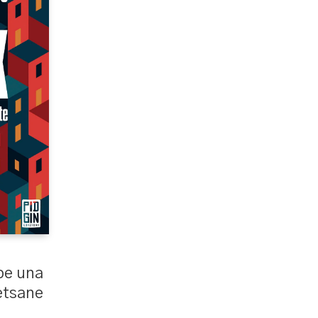
be una
etsane