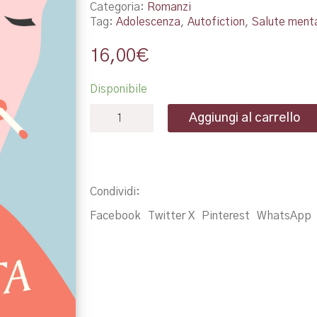
Categoria:
Romanzi
Tag:
Adolescenza
,
Autofiction
,
Salute ment
16,00
€
Disponibile
La
Aggiungi al carrello
squilibrata
-
Juliet
Escoria
quantità
Condividi:
Facebook
Twitter X
Pinterest
WhatsApp