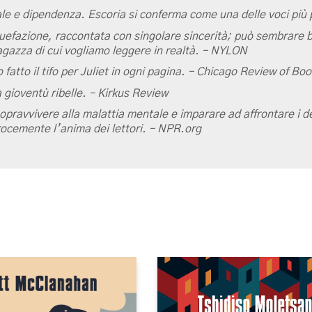
 e dipendenza. Escoria si conferma come una delle voci più p
suefazione, raccontata con singolare sincerità; può sembrare 
agazza di cui vogliamo leggere in realtà. – NYLON
o fatto il tifo per Juliet in ogni pagina. – Chicago Review of Bo
 gioventù ribelle. – Kirkus Review
opravvivere alla malattia mentale e imparare ad affrontare i de
erocemente l’anima dei lettori. – NPR.org