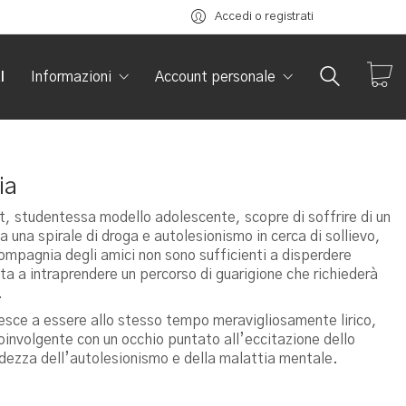
Accedi o registrati
I
Informazioni
Account personale
ia
iet, studentessa modello adolescente, scopre di soffrire di un
da una spirale di droga e autolesionismo in cerca di sollievo,
compagnia degli amici non sono sufficienti a disperdere
tta a intraprendere un percorso di guarigione che richiederà
.
iesce a essere allo stesso tempo meravigliosamente lirico,
oinvolgente con un occhio puntato all’eccitazione dello
crudezza dell’autolesionismo e della malattia mentale.