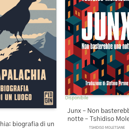
Disponibile
Junx – Non bastereb
notte – Tshidiso Mol
ia: biografia di un
TSHIDISO MOLETSANE