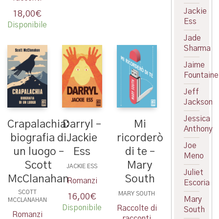
Jackie
18,00
€
Ess
Disponibile
Jade
Sharma
Jaime
Fountaine
Jeff
Jackson
Jessica
Crapalachia:
Darryl –
Mi
Anthony
biografia di
Jackie
ricorderò
Joe
un luogo –
Ess
di te –
Meno
Scott
Mary
JACKIE ESS
Juliet
McClanahan
South
Romanzi
Escoria
SCOTT
MARY SOUTH
16,00
€
Mary
MCCLANAHAN
Disponibile
Raccolte di
South
Romanzi
racconti