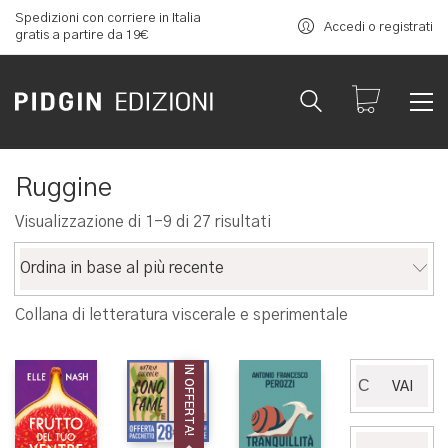
Spedizioni con corriere in Italia
Accedi o registrati
gratis a partire da 19€
Ruggine
Ordina
Visualizzazione di 1-9 di 27 risultati
in
base
Ordina in base al più recente
al
più
Collana di letteratura viscerale e sperimentale
recente
IN OFFERTA!
Cerca:
VAI