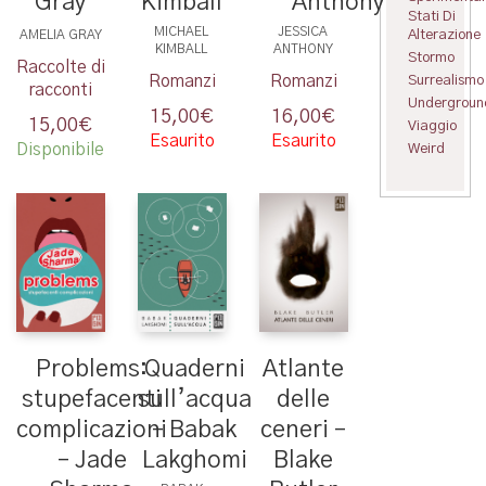
Anthony
Gray
Kimball
Stati Di
JESSICA
MICHAEL
Alterazione
AMELIA GRAY
ANTHONY
KIMBALL
Stormo
Raccolte di
Surrealismo
Romanzi
Romanzi
racconti
Undergroun
16,00
€
15,00
€
15,00
€
Viaggio
Esaurito
Esaurito
Weird
Disponibile
Quaderni
Problems:
Atlante
sull’acqua
stupefacenti
delle
– Babak
complicazioni
ceneri –
Lakghomi
– Jade
Blake