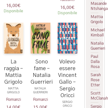
Masande
16,00
€
16,00
€
Ntshanga
Disponibile
Disponibile
Mattia
Grigolo
Michael
Kimball
Natalia
Guerrieri
Paul
La
Sono
Volevo
Dalla
Rosa
raggia –
fame –
essere
Mattia
Natalia
Vincent
Sarah
Rose
Grigolo
Guerrieri
Gallo –
Etter
Sergio
MATTIA
NATALIA
GRIGOLO
GUERRIERI
Scott
Oricci
McClanah
Romanzi
Romanzi
SERGIO
ORICCI
Sergio
14,00
€
15,00
€