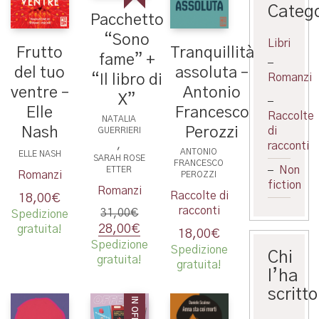
Catego
Pacchetto
“Sono
Libri
Tranquillità
Frutto
fame” +
assoluta –
del tuo
“Il libro di
Romanzi
Antonio
ventre –
X”
Francesco
Elle
Raccolte
NATALIA
Perozzi
Nash
di
GUERRIERI
,
racconti
ANTONIO
ELLE NASH
SARAH ROSE
FRANCESCO
Non
ETTER
Romanzi
PEROZZI
fiction
Romanzi
Raccolte di
18,00
€
racconti
31,00
€
Spedizione
Il
Il
28,00
€
gratuita!
18,00
€
prezzo
prezzo
Spedizione
Spedizione
Chi
originale
attuale
gratuita!
gratuita!
era:
è:
l’ha
31,00€.
28,00€.
scritto