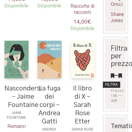
Oricci
Disponibile
Disponibile
Raccolte di
racconti
Shane
Jones
14,00
€
Disponibile
Filtra
per
prezz
Prezzo
Prezzo
FILTRA
Nascondersi
La fuga
Il libro
Min
Max
Prezzo:
– Jaime
dei
di X –
10€
—
40€
Fountaine
corpi –
Sarah
Andrea
Rose
JAIME
FOUNTAINE
Gatti
Etter
Temati
Romanzi
ANDREA
SARAH ROSE