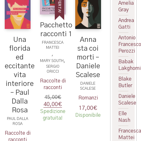
IN OFFERTA!
Amelia
Gray
Andrea
Pacchetto
Gatti
racconti 1
Antonio
Una
Anna
FRANCESCA
Francesc
florida
sta coi
MATTEI
Perozzi
,
ed
morti –
,
MARY SOUTH
Babak
eccitante
Daniele
SERGIO
Lakghomi
ORICCI
vita
Scalese
Blake
Raccolte di
interiore
DANIELE
Butler
racconti
SCALESE
– Paul
Daniele
45,00
€
Romanzi
Dalla
Scalese
Il
Il
40,00
€
17,00
€
Rosa
prezzo
prezzo
Spedizione
Elle
Disponibile
originale
attuale
gratuita!
PAUL DALLA
Nash
era:
è:
ROSA
45,00€.
40,00€.
Francesc
Raccolte di
Mattei
racconti