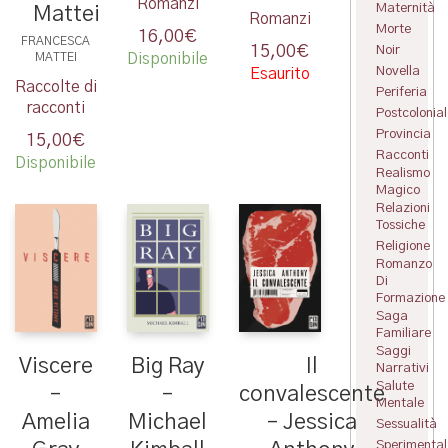
Romanzi
Maternità
Mattei
Romanzi
Morte
16,00
€
FRANCESCA
Noir
15,00
€
Disponibile
MATTEI
Novella
Esaurito
Raccolte di
Periferia
racconti
Postcolonial
Provincia
15,00
€
Racconti
Disponibile
Realismo
Magico
Relazioni
Tossiche
Religione
Romanzo
Di
Formazione
Saga
Familiare
Saggi
Il
Viscere
Big Ray
Narrativi
Salute
convalescente
–
–
Mentale
– Jessica
Amelia
Michael
Sessualità
Sperimental