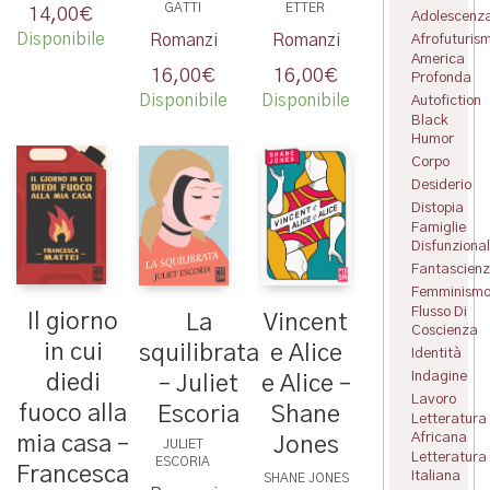
GATTI
ETTER
14,00
€
Adolescenz
Disponibile
Afrofuturis
Romanzi
Romanzi
America
16,00
€
16,00
€
Profonda
Disponibile
Disponibile
Autofiction
Black
Humor
Corpo
Desiderio
Distopia
Famiglie
Disfunzional
Fantascien
Femminism
Flusso Di
Il giorno
Vincent
La
Coscienza
in cui
e Alice
squilibrata
Identità
Indagine
diedi
e Alice –
– Juliet
Lavoro
fuoco alla
Shane
Escoria
Letteratura
Africana
mia casa –
Jones
JULIET
Letteratura
ESCORIA
Francesca
Italiana
SHANE JONES