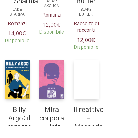
Sharma
Butler
BABAK
LAKGHOMI
JADE
BLAKE
Romanzi
SHARMA
BUTLER
Romanzi
Raccolte di
12,00
€
racconti
Disponibile
14,00
€
12,00
€
Disponibile
Disponibile
Billy
Il reattivo
Mira
Argo: il
–
corpora
ragazzo
Masande
– Jeff
detective
Ntshanga
Jackson