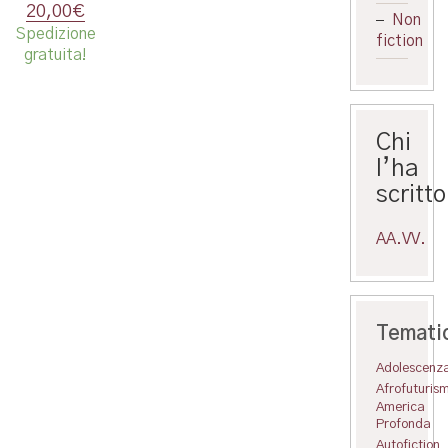
Il
Il
20,00
€
Non
prezzo
prezzo
Spedizione
fiction
originale
attuale
gratuita!
era:
è:
25,00€.
20,00€.
Chi
l’ha
scritto
AA.VV.
Temati
Adolescenz
Afrofuturis
America
Profonda
Autofiction