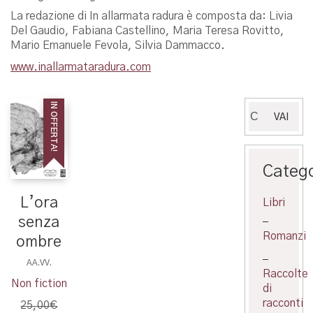
La redazione di In allarmata radura è composta da: Livia
Del Gaudio, Fabiana Castellino, Maria Teresa Rovitto,
Mario Emanuele Fevola, Silvia Dammacco.
www.inallarmataradura.com
IN OFFERTA!
Cerca:
VAI
Catego
L’ora
Libri
senza
Romanzi
ombre
AA.VV.
Raccolte
Non fiction
di
racconti
25,00
€