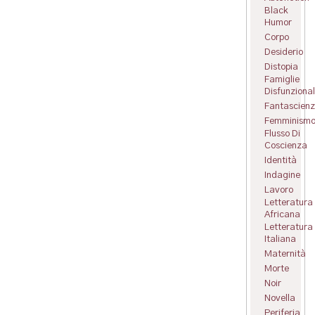
Black
Humor
Corpo
Desiderio
Distopia
Famiglie
Disfunzional
Fantascien
Femminism
Flusso Di
Coscienza
Identità
Indagine
Lavoro
Letteratura
Africana
Letteratura
Italiana
Maternità
Morte
Noir
Novella
Periferia