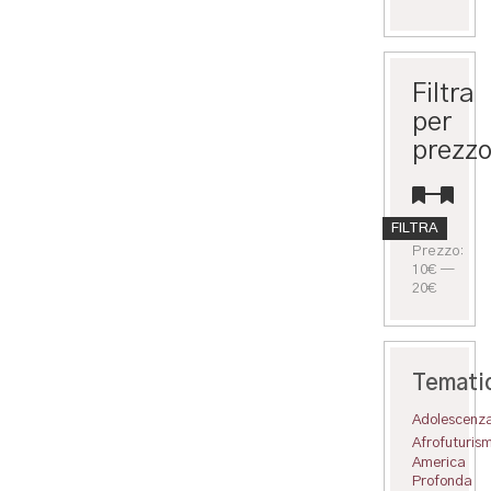
Filtra
per
prezz
Prezzo
Prezzo
FILTRA
Min
Max
Prezzo:
10€
—
20€
Temati
Adolescenz
Afrofuturis
America
Profonda