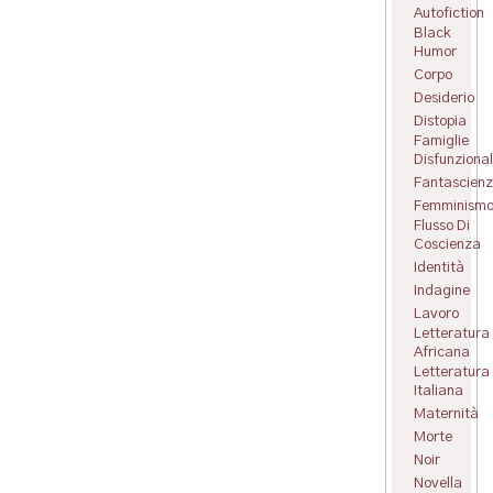
Autofiction
Black
Humor
Corpo
Desiderio
Distopia
Famiglie
Disfunzional
Fantascien
Femminism
Flusso Di
Coscienza
Identità
Indagine
Lavoro
Letteratura
Africana
Letteratura
Italiana
Maternità
Morte
Noir
Novella