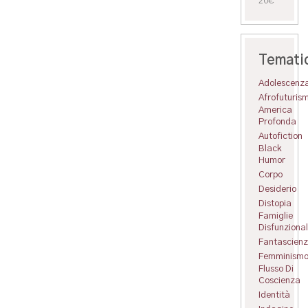
20€
Temati
Adolescenz
Afrofuturis
America
Profonda
Autofiction
Black
Humor
Corpo
Desiderio
Distopia
Famiglie
Disfunzional
Fantascien
Femminism
Flusso Di
Coscienza
Identità