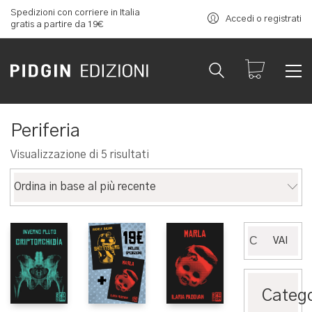
Spedizioni con corriere in Italia
Accedi o registrati
gratis a partire da 19€
Periferia
Ordina
Visualizzazione di 5 risultati
in
base
Ordina in base al più recente
al
più
recente
Cerca:
VAI
Catego