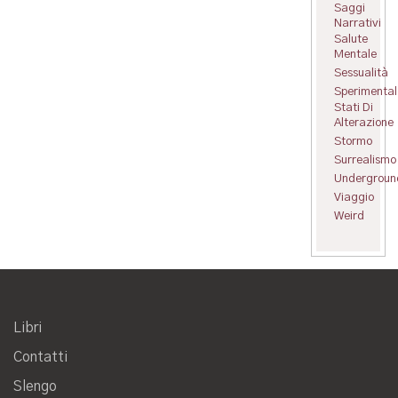
Saggi
Narrativi
Salute
Mentale
Sessualità
Sperimental
Stati Di
Alterazione
Stormo
Surrealismo
Undergroun
Viaggio
Weird
Libri
Contatti
Slengo