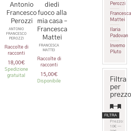
Perozzi
Antonio
diedi
Francesco
fuoco alla
Francesc
Mattei
Perozzi
mia casa –
Francesca
Ilaria
ANTONIO
FRANCESCO
Padovan
Mattei
PEROZZI
Inverno
FRANCESCA
Raccolte di
MATTEI
Pluto
racconti
Raccolte di
18,00
€
racconti
Spedizione
15,00
€
gratuita!
Filtra
Disponibile
per
prezz
Prezzo
Prezzo
FILTRA
Min
Max
Prezzo:
10€
—