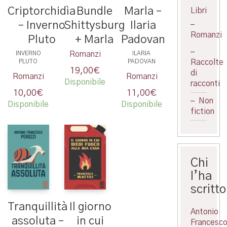
Bundle
Marla –
Criptorchidìa
Libri
Shittysburg
Ilaria
– Inverno
Romanzi
+ Marla
Padovan
Pluto
Romanzi
ILARIA
INVERNO
Raccolte
PADOVAN
PLUTO
19,00
€
di
Romanzi
Romanzi
Disponibile
racconti
11,00
€
10,00
€
Non
Disponibile
Disponibile
fiction
Chi
l’ha
scritto
Tranquillità
Il giorno
Antonio
assoluta –
in cui
Francesc