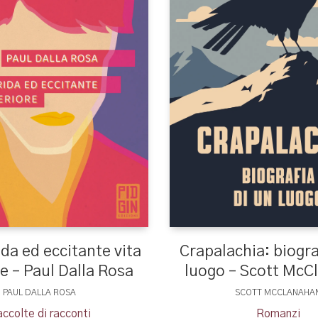
ida ed eccitante vita
Crapalachia: biogra
re – Paul Dalla Rosa
luogo – Scott McC
PAUL DALLA ROSA
SCOTT MCCLANAHA
ccolte di racconti
Romanzi