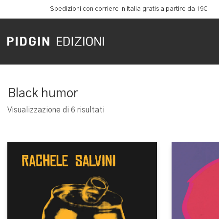
Spedizioni con corriere in Italia gratis a partire da 19€
Black humor
Ordina
Visualizzazione di 6 risultati
in
base
al
più
recente