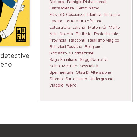
Distopia
Famiglie Disfunzionali
Fantascienza
Femminismo
Flusso Di Coscienza
Identità
Indagine
Lavoro
Letteratura Africana
Letteratura Italiana
Maternità
Morte
Noir
Novella
Periferia
Postcoloniale
Provincia
Racconti
Realismo Magico
Relazioni Tossiche
Religione
Romanzo Di Formazione
o detective
Saga Familiare
Saggi Narrativi
Meno
Salute Mentale
Sessualità
Sperimentale
Stati Di Alterazione
Stormo
Surrealismo
Underground
Viaggio
Weird