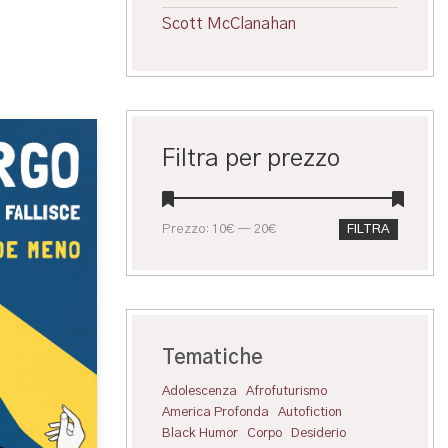
Scott McClanahan
Filtra per prezzo
Prezzo
Prezzo
Prezzo:
10€
—
20€
FILTRA
Min
Max
Tematiche
Adolescenza
Afrofuturismo
America Profonda
Autofiction
Black Humor
Corpo
Desiderio