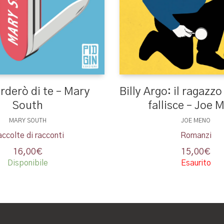
Billy Argo: il ragazz
orderò di te – Mary
fallisce – Joe 
South
JOE MENO
MARY SOUTH
Romanzi
ccolte di racconti
15,00
€
16,00
€
Esaurito
Disponibile