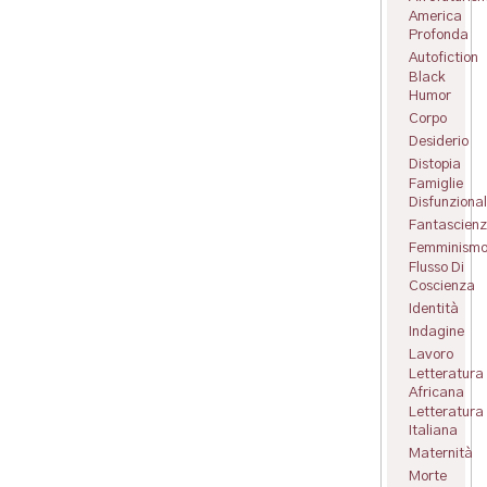
America
Profonda
Autofiction
Black
Humor
Corpo
Desiderio
Distopia
Famiglie
Disfunzional
Fantascien
Femminism
Flusso Di
Coscienza
Identità
Indagine
Lavoro
Letteratura
Africana
Letteratura
Italiana
Maternità
Morte