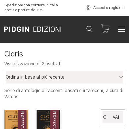
Spedizioni con corriere in Italia
Accedi o registrati
gratis a partire da 19€
Cloris
Ordina
Visualizzazione di 2 risultati
in
base
Ordina in base al più recente
al
più
Serie di antologie di racconti basati sui tarocchi, a cura di
recente
Vargas
IN OFFERTA!
IN OFFERTA!
Cerca:
VAI