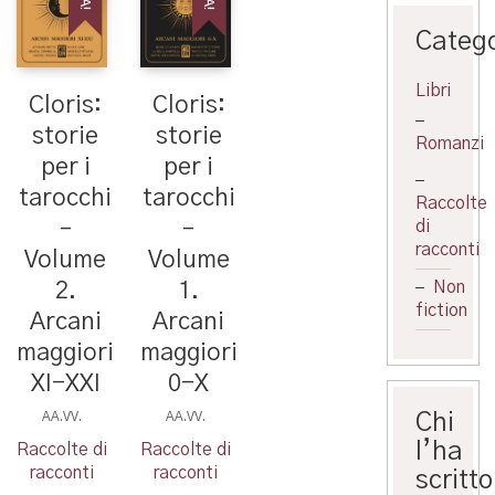
Catego
Libri
Cloris:
Cloris:
storie
storie
Romanzi
per i
per i
tarocchi
tarocchi
Raccolte
–
–
di
racconti
Volume
Volume
2.
1.
Non
fiction
Arcani
Arcani
maggiori
maggiori
XI-XXI
0-X
AA.VV.
AA.VV.
Chi
l’ha
Raccolte di
Raccolte di
racconti
racconti
scritto
Questo
Questo